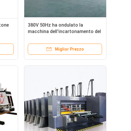
rtone
380V 50Hz ha ondulato la
macchina dell'incartonamento del
cartone, linea di produzione del
cartone
Miglior Prezzo