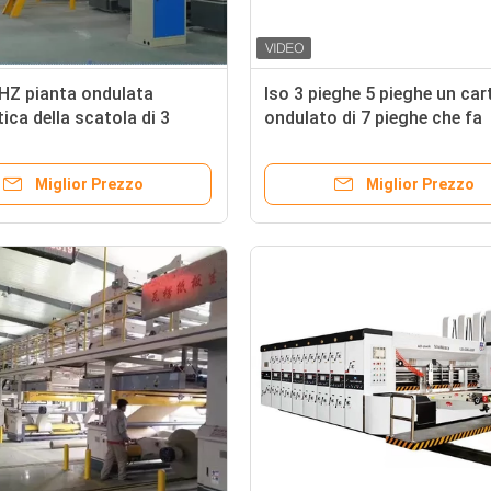
HZ pianta ondulata
Iso 3 pieghe 5 pieghe un ca
ca della scatola di 3
ondulato di 7 pieghe che fa
er la fabbricazione del
macchina
Miglior Prezzo
Miglior Prezzo