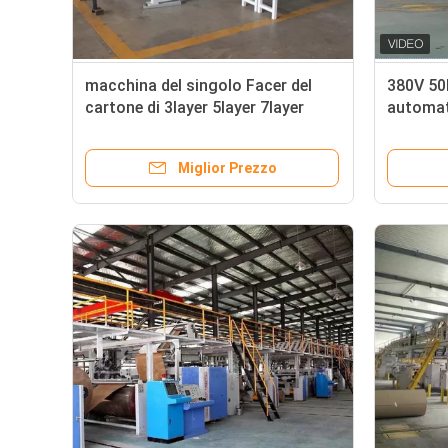
macchina del singolo Facer del
380V 50
cartone di 3layer 5layer 7layer
automati
pieghe p
cartone
Miglior Prezzo