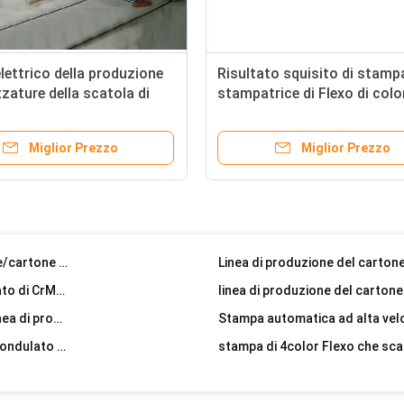
Controllo automatico tagliante rotatorio dei semi dell'attrezzatura del cartone multicolore
Fabbricazione tagliante rotatoria d'alimentazione automatica del cartone del cartone della macchina
lettrico della produzione
Risultato squisito di stampa
zzature della scatola di
stampatrice di Flexo di colo
l'alimentazione ondulata del adge del cavo del contenitore di cartone muore stampatrice dello slotter della taglierina
e flauto di C guidato
cartone ondulato 3
Pianta ondulata automatica dell'incartonamento ISO9001, macchina di fabbricazione del cartone
Miglior Prezzo
Miglior Prezzo
3 5 un cartone automatico di 7 pieghe che rende a macchina singolo facer linea della macchina di produzione del contenitore di cartone del cartone ondulato
Linea di produzione ondulata del cartone di 3 pieghe/cartone singolo Facer che fa linea/CE ondulato del macchinario della scatola & ISO9001
Cartone ondulato multifunzionale che fa macchina, macchina ondulata del singolo Facer
Linea di produzione ondulata del cartone di 3 pieghe/cartone singolo Facer che fa linea/CE ondulato del macchinario della scatola & ISO9001
Linea di produzione ad alta velocità dell'acciaio legato di CrMo di cartone ondulato
tipo figerless singolo facer dell'ondulatore per la linea di produzione ondulata del cartone
Multi tipo linea del punto di produzione del cartone ondulato del supporto di rotolo di mulino 5ply 7ply
Il rotolo di mulino elettrico del cartone sta la larghezza di scadenza di Shaftless 1400mm-2500mm
Cartone Flexo che stampa scanalando durata della vita lunga tagliante della macchina
Controllo preciso ondulato della macchina 380V dell'incartonamento 3 della piega doppia