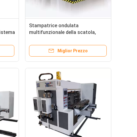
Stampatrice ondulata
sistema
multifunzionale della scatola,
e
stampatrice di Flexo di 4 colori
Miglior Prezzo