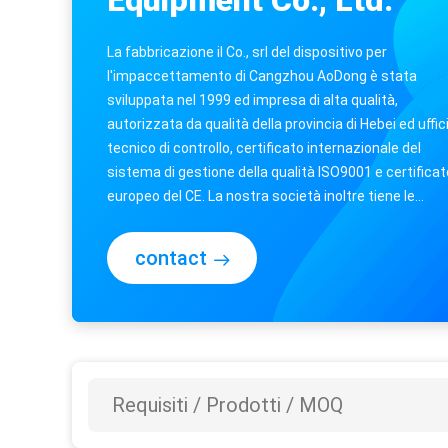
Equipment Co., Ltd.
La fabbricazione il Co., srl del dispositivo per
l'impaccettamento di Cangzhou AoDong è stata
sviluppata nel 1999 ed impresa di alta qualità,
autorizzata da qualità della provincia di Hebei ed uffic
tecnico di controllo, certificato internazionale del
sistema di gestione della qualità ISO9001 e certificat
europeo del CE. La nostra società inoltre tiene le
abitudini importazione della ...
contact