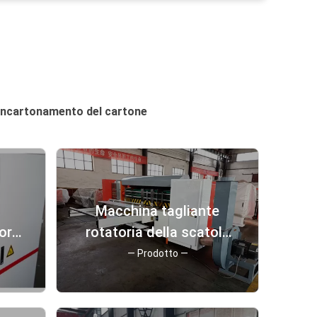
'incartonamento del cartone
Macchina tagliante
ore
rotatoria della scatola
la
ondulata
— Prodotto —