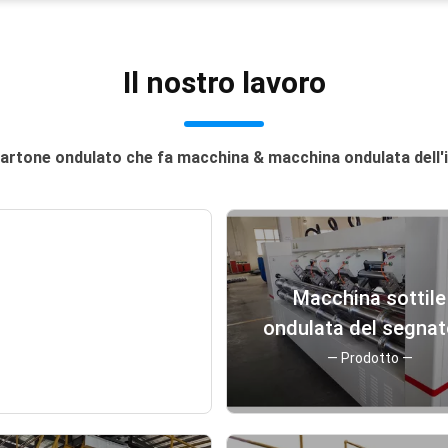
Il nostro lavoro
i cartone ondulato che fa macchina & macchina ondulata dell
me dispositivo per
Macchina sottile
impaccettamento di
ondulata del segnat
odong raggiunge
della taglierina del
— News —
— Prodotto —
imo «nell'alta qualità
lama del cartone
el prezzo basso» ed