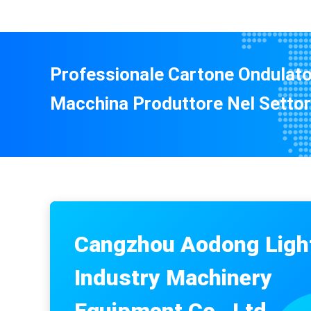
Professionale Cartone Ondulat
Macchina Produttore Nel Setto
Cangzhou Aodong Ligh
Industry Machinery