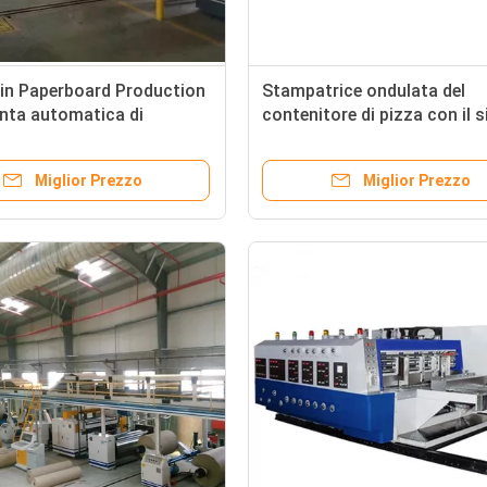
n Paperboard Production
Stampatrice ondulata del
anta automatica di
contenitore di pizza con il 
one di 5 pieghe
dell'alimentatore del margin
anteriore
Miglior Prezzo
Miglior Prezzo